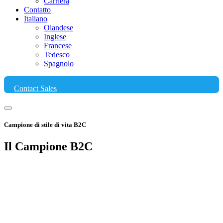
Carriera
Contatto
Italiano
Olandese
Inglese
Francese
Tedesco
Spagnolo
Contact Sales
Campione di stile di vita B2C
Il
Campione B2C