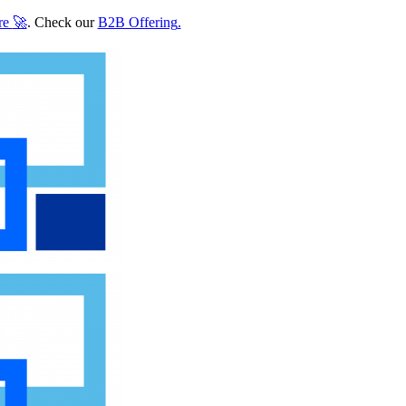
re
🚀
. Check our
B2B Offering
.